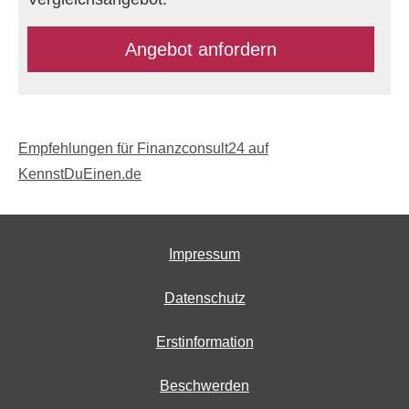
An­ge­bot an­for­dern
Empfehlungen für Finanzconsult24 auf
KennstDuEinen.de
Impressum
Datenschutz
Erstinformation
Beschwerden