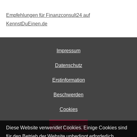
Empfehlungen für Finanzconsult24 auf
KennstDuEinen.de
Impressum
Datenschutz
Erstinformation
Beschwerden
Cookies
Vertrag widerrufen
Diese Website verwendet Cookies. Einige Cookies sind
für den Betrieb der Website unbedingt erforderlich.