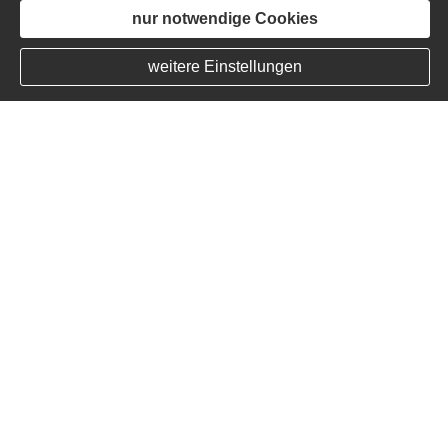
nur notwendige Cookies
weitere Einstellungen
Unsere Services für Sie:
Wir sind gerne persönlich
für Sie da: